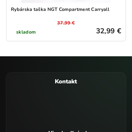
Rybárska taška NGT Compartment Carryall
37,99 €
32,99 €
skladom
Z
á
p
Kontakt
ä
t
i
e