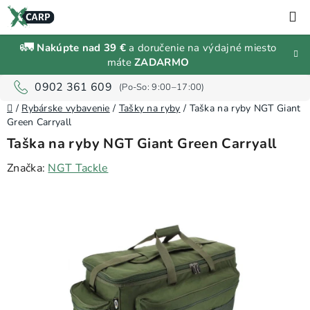
Prejsť
H
na
obsah
🚛
Nakúpte nad 39 €
a doručenie na výdajné miesto
Zľavy a
máte
ZADARMO
výpredaj
0902 361 609
Domov
Rybárske
/
Rybárske vybavenie
/
Tašky na ryby
/
Taška na ryby NGT Giant
vybavenie
Green Carryall
Taška na ryby NGT Giant Green Carryall
Návnady
Značka:
NGT Tackle
a
nástrahy
Predávané
značky
Prihlásenie
a
registrácia