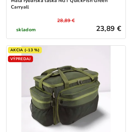
Malá rybárska taška NGT QuickFish Green
Carryall
28,89 €
23,89 €
skladom
AKCIA (–13 %)
VÝPREDAJ