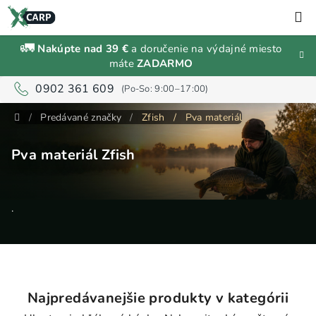
Prejsť
H
na
obsah
🚛
Nakúpte nad 39 €
a doručenie na výdajné miesto
Zľavy a
máte
ZADARMO
výpredaj
0902 361 609
Rybárske
Domov
/
Predávané značky
/
Zfish
/
Pva materiál
vybavenie
Pva materiál Zfish
Návnady
a
nástrahy
.
Predávané
značky
Prihlásenie
Najpredávanejšie produkty v kategórii
a
registrácia