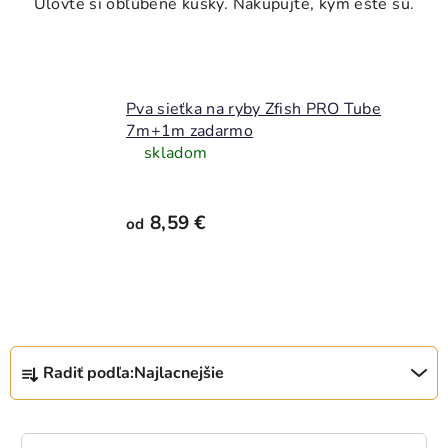
Pva sieťka na ryby Zfish PRO Tube
7m+1m zadarmo
skladom
8,59 €
od
R
Radiť podľa:
Najlacnejšie
a
d
e
V
n