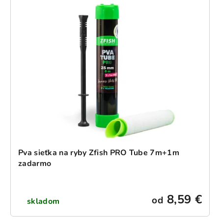
ý
i
p
e
i
p
s
r
p
o
r
d
o
u
d
k
u
t
k
o
t
v
o
v
Pva sieťka na ryby Zfish PRO Tube 7m+1m
zadarmo
8,59 €
od
skladom