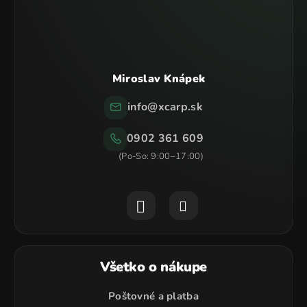
i
e
Miroslav Knápek
info
@
xcarp.sk
0902 361 609
Všetko o nákupe
Poštovné a platba