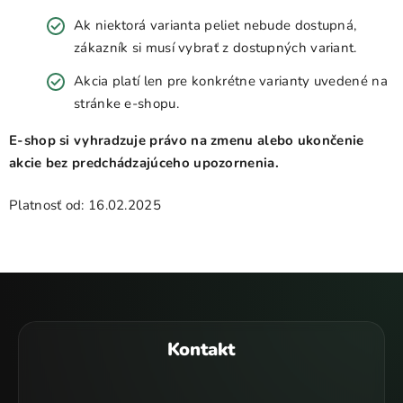
Ak niektorá varianta peliet nebude dostupná,
zákazník si musí vybrať z dostupných variant.
Akcia platí len pre konkrétne varianty uvedené na
stránke e-shopu.
E-shop si vyhradzuje právo na zmenu alebo ukončenie
akcie bez predchádzajúceho upozornenia.
Platnosť od: 16.02.2025
Z
á
p
Kontakt
ä
t