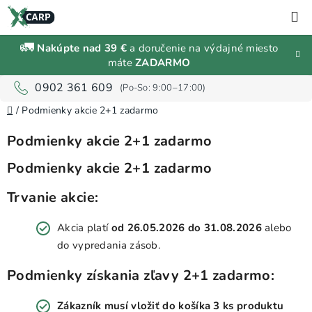
Prejsť
H
na
obsah
🚛
Nakúpte nad 39 €
a doručenie na výdajné miesto
Zľavy a
máte
ZADARMO
výpredaj
0902 361 609
Rybárske
Domov
/
Podmienky akcie 2+1 zadarmo
vybavenie
Podmienky akcie 2+1 zadarmo
Návnady
Podmienky akcie 2+1 zadarmo
a
nástrahy
Trvanie akcie:
Predávané
Akcia platí
od 26.05.2026 do 31.08.2026
alebo
značky
do vypredania zásob.
Podmienky získania zľavy 2+1 zadarmo:
Prihlásenie
a
Zákazník musí vložiť do košíka 3 ks produktu
registrácia