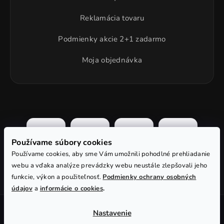
Reklamácia tovaru
Podmienky akcie 2+1 zadarmo
Moja objednávka
Používame súbory cookies
Používame cookies, aby sme Vám umožnili pohodlné prehliadanie
webu a vďaka analýze prevádzky webu neustále zlepšovali jeho
funkcie, výkon a použiteľnosť.
Podmienky ochrany osobných
údajov
a
informácie o cookies
.
Vytvoril Shoptet
Nastavenie
Copyright 2018-2026
Xcarp.sk
. Všetky práva vyhradené.