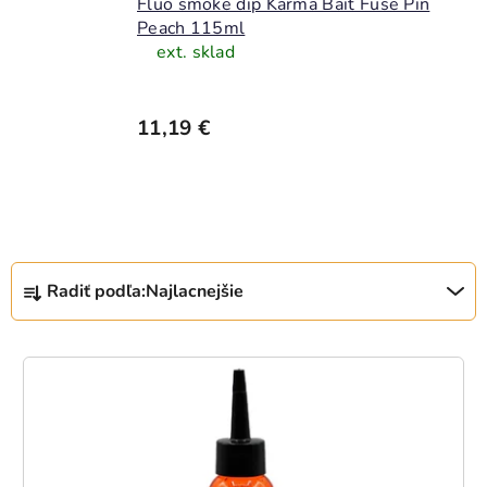
Fluo smoke dip Karma Bait Fuse Pin
Peach 115ml
ext. sklad
11,19 €
R
Radiť podľa:
Najlacnejšie
a
d
e
V
n
ý
i
p
e
i
p
s
r
p