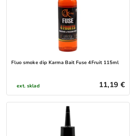
o
r
d
o
u
d
k
u
t
k
o
t
v
o
v
Fluo smoke dip Karma Bait Fuse 4Fruit 115ml
11,19 €
ext. sklad