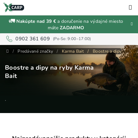
Prejsť
H
na
obsah
🚛
Nakúpte nad 39 €
a doručenie na výdajné miesto
Zľavy a
máte
ZADARMO
výpredaj
0902 361 609
Rybárske
Domov
/
Predávané značky
/
Karma Bait
/
Boostre a dipy
vybavenie
Boostre a dipy na ryby Karma
Návnady
Bait
a
nástrahy
.
Predávané
značky
Prihlásenie
a
registrácia