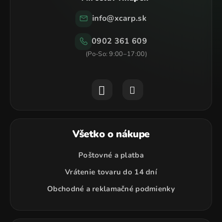
p
i
info
@
xcarp.sk
s
u
0902 361 609
Všetko o nákupe
Poštovné a platba
Vrátenie tovaru do 14 dní
Obchodné a reklamačné podmienky