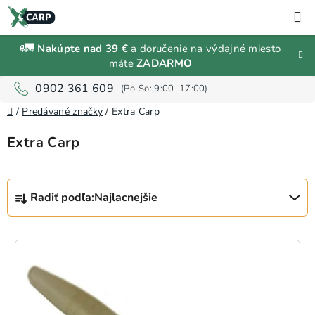
Prejsť
H
na
obsah
🚛
Nakúpte nad 39 €
a doručenie na výdajné miesto
Zľavy a
máte
ZADARMO
výpredaj
0902 361 609
Rybárske
Domov
/
Predávané značky
/
Extra Carp
vybavenie
Extra Carp
Návnady
a
R
nástrahy
Radiť podľa:
Najlacnejšie
a
d
Predávané
e
V
značky
n
ý
i
p
e
i
Prihlásenie
p
a
s
r
registrácia