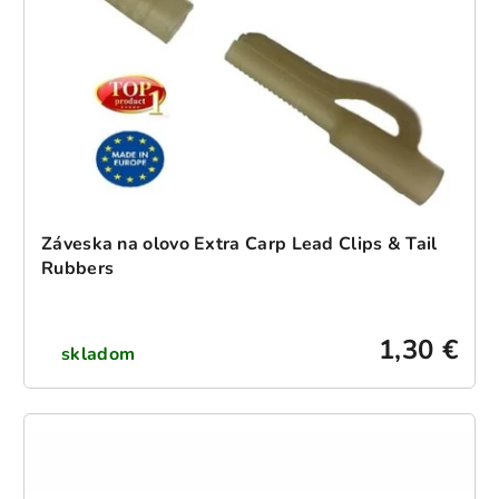
p
o
r
d
o
u
d
k
u
t
k
o
t
v
o
v
Záveska na olovo Extra Carp Lead Clips & Tail
Rubbers
1,30 €
skladom