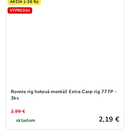
AKCIA (–26 %)
VÝPREDAJ
Ronnie rig hotová montáž Extra Carp rig 777P -
3ks
2,99 €
2,19 €
skladom