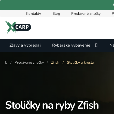
Prejsť
na
obsah
Kontakty
Blog
Predávané značky
P
Zľavy a výpredaj
Rybárske vybavenie
Ná
Domov
/
Predávané značky
/
Zfish
/
Stoličky a kreslá
Stoličky na ryby Zfish