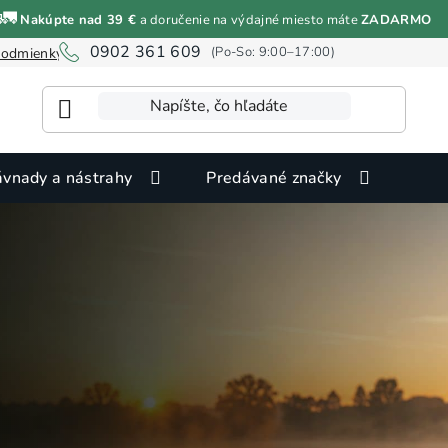
🚛
Nakúpte nad 39 €
a doručenie na výdajné miesto máte
ZADARMO
0902 361 609
odmienky ochrany osobných údajov
Informácie o cookies
vnady a nástrahy
Predávané značky