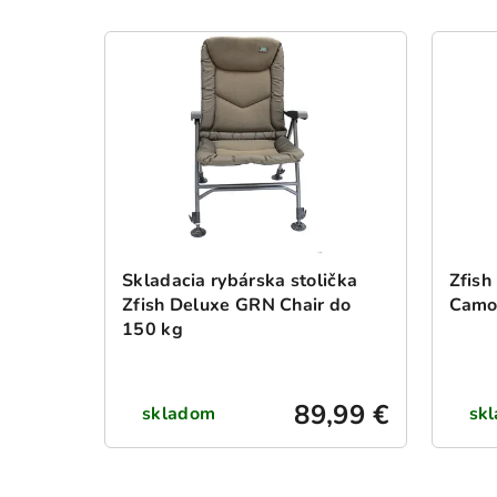
V
ý
p
i
s
p
r
o
d
Skladacia rybárska stolička
Zfish
u
Zfish Deluxe GRN Chair do
Camo
k
150 kg
t
o
v
89,99 €
skladom
sk