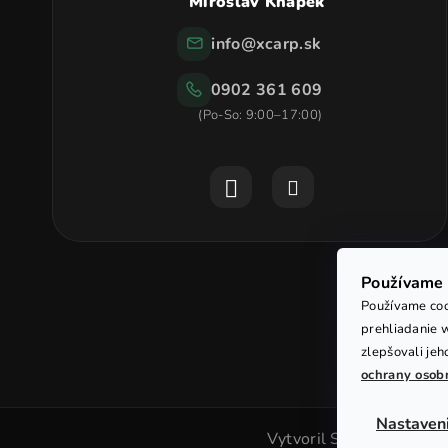
Miroslav Knápek
info
@
xcarp.sk
0902 361 609
Používame 
Používame coo
prehliadanie 
zlepšovali jeh
ochrany osob
Nastaven
Vytvoril Shoptet