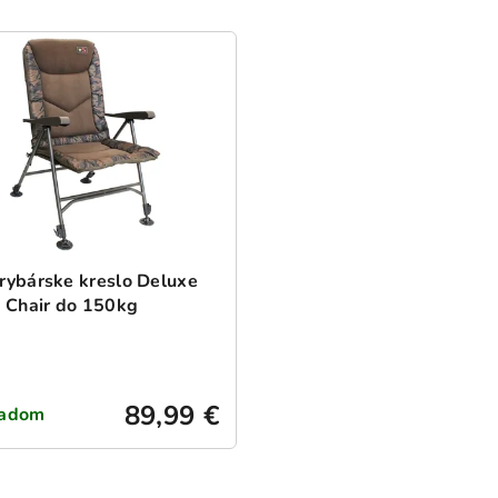
 rybárske kreslo Deluxe
 Chair do 150kg
89,99 €
ladom
O