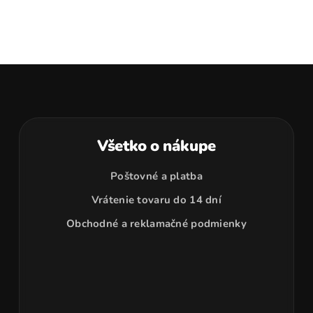
v
l
á
d
a
c
i
e
p
Všetko o nákupe
r
v
Poštovné a platba
k
y
Vrátenie tovaru do 14 dní
v
Obchodné a reklamačné podmienky
ý
p
i
s
u