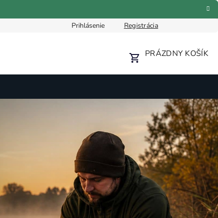
Prihlásenie
Registrácia
Formulár pre odstúpenie od zmluvy
Reklamačný formulár
PRÁZDNY KOŠÍK
NÁKUPNÝ
KOŠÍK