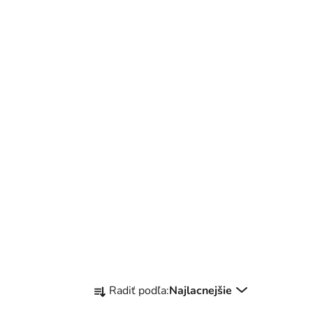
R
Radiť podľa:
Najlacnejšie
a