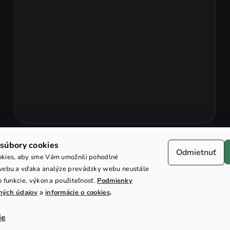
súbory cookies
Odmietnuť
kies, aby sme Vám umožnili pohodlné
webu a vďaka analýze prevádzky webu neustále
o funkcie, výkon a použiteľnosť.
Podmienky
ných údajov
a
informácie o cookies
.
ie
Copyright 2018-2026
Xcarp.sk
. Všetky práva vyhrad