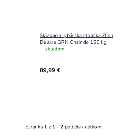
Skladacia rybárska stolička Zfish
Deluxe GRN Chair do 150 kg
skladom
89,99 €
Stránka
1
z
1
-
2
položiek celkom