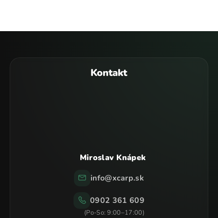
Z
á
p
Kontakt
ä
t
i
e
Miroslav Knápek
info
@
xcarp.sk
0902 361 609