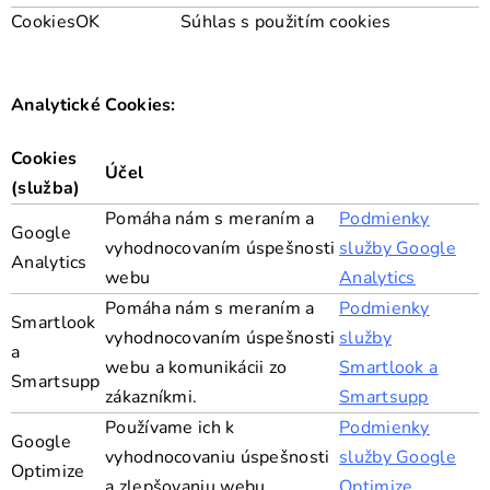
CookiesOK
Súhlas s použitím cookies
Analytické Cookies:
Cookies
Účel
(služba)
Pomáha nám s meraním a
Podmienky
Google
vyhodnocovaním úspešnosti
služby Google
Analytics
webu
Analytics
Pomáha nám s meraním a
Podmienky
Smartlook
vyhodnocovaním úspešnosti
služby
a
webu a komunikácii zo
Smartlook a
Smartsupp
zákazníkmi.
Smartsupp
Používame ich k
Podmienky
Google
vyhodnocovaniu úspešnosti
služby Google
Optimize
a zlepšovaniu webu
Optimize