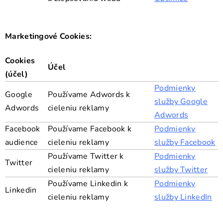
Marketingové Cookies:
Cookies
Účel
(účel)
Podmienky
Google
Používame Adwords k
služby Google
Adwords
cieleniu reklamy
Adwords
Facebook
Používame Facebook k
Podmienky
audience
cieleniu reklamy
služby Facebook
Používame Twitter k
Podmienky
Twitter
cieleniu reklamy
služby Twitter
Používame Linkedin k
Podmienky
Linkedin
cieleniu reklamy
služby LinkedIn