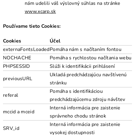
nám udelili váš výslovný súhlas na stránke
www.xcarp.sk
Používame tieto Cookies:
Cookies
Účel
externaFontsLoaded
Pomáha nám s načítaním fontou
NOCHACHE
Pomáha s rychlostou načítania webu
PHPSESSID
Slúži k identifikácii prihlásení
Ukladá predchádzajúcu navštívenú
previousURL
stránku
Pomáha s identifikáciou
referal
predchádzajúcemu zdroju návštev
Interná informácia pre zaistenie
mccid a mceid
správneho chodu stránok
Interná informácia pre zaistenie
SRV_id
vysokej dostupnosti