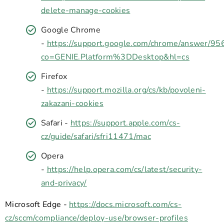
delete-manage-cookies
Google Chrome
-
https://support.google.com/chrome/answer/95
co=GENIE.Platform%3DDesktop&hl=cs
Firefox
-
https://support.mozilla.org/cs/kb/povoleni-
zakazani-cookies
Safari -
https://support.apple.com/cs-
cz/guide/safari/sfri11471/mac
Opera
-
https://help.opera.com/cs/latest/security-
and-privacy/
Microsoft Edge -
https://docs.microsoft.com/cs-
cz/sccm/compliance/deploy-use/browser-profiles