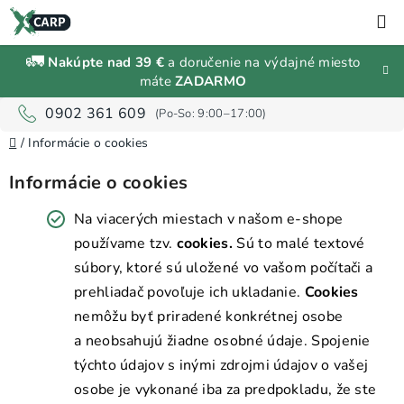
Prejsť
H
na
obsah
🚛
Nakúpte nad 39 €
a doručenie na výdajné miesto
Zľavy a
máte
ZADARMO
výpredaj
0902 361 609
Rybárske
Domov
/
Informácie o cookies
vybavenie
Informácie o cookies
Návnady
Na viacerých miestach v našom e-shope
a
nástrahy
používame tzv.
cookies.
Sú to malé textové
súbory, ktoré sú uložené vo vašom počítači a
prehliadač povoľuje ich ukladanie.
Cookies
Predávané
značky
nemôžu byť priradené konkrétnej osobe
a neobsahujú žiadne osobné údaje. Spojenie
Prihlásenie
týchto údajov s inými zdrojmi údajov o vašej
a
osobe je vykonané iba za predpokladu, že ste
registrácia