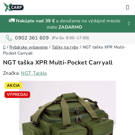
Prejsť
H
na
obsah
🚛
Nakúpte nad 39 €
a doručenie na výdajné miesto
Zľavy a
máte
ZADARMO
výpredaj
0902 361 609
Domov
Rybárske
/
Rybárske vybavenie
/
Tašky na ryby
/
NGT taška XPR Multi-
vybavenie
Pocket Carryall
NGT taška XPR Multi-Pocket Carryall
Návnady
Značka:
NGT Tackle
a
nástrahy
AKCIA
VÝPREDAJ
Predávané
značky
Prihlásenie
a
registrácia