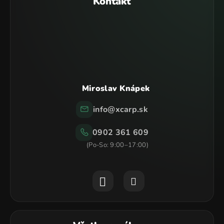
p
Kontakt
ä
t
i
e
Miroslav Knápek
info
@
xcarp.sk
0902 361 609