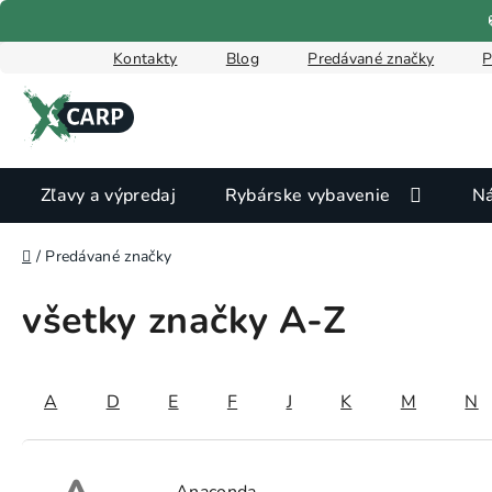
Prejsť
na
obsah
Kontakty
Blog
Predávané značky
P
Zľavy a výpredaj
Rybárske vybavenie
Ná
Domov
/
Predávané značky
všetky značky A-Z
A
D
E
F
J
K
M
N