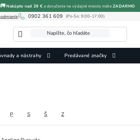
🚛
Nakúpte nad 39 €
a doručenie na výdajné miesto máte
ZADARMO
0902 361 609
odmienky ochrany osobných údajov
Informácie o cookies
vnady a nástrahy
Predávané značky
P
S
Š
Z