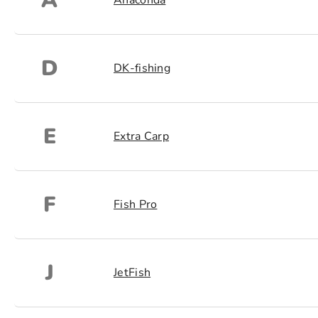
A
Anaconda
D
DK-fishing
E
Extra Carp
F
Fish Pro
J
JetFish