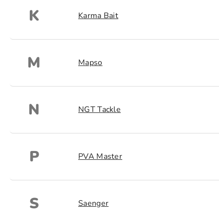
K
Karma Bait
M
Mapso
N
NGT Tackle
P
PVA Master
S
Saenger