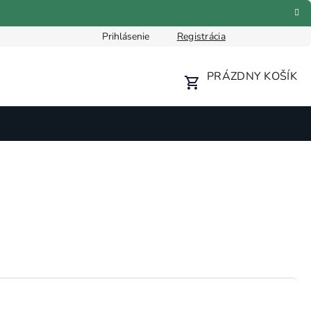
Prihlásenie
Registrácia
Formulár pre odstúpenie od zmluvy
Reklamačný formulár
PRÁZDNY KOŠÍK
NÁKUPNÝ
KOŠÍK