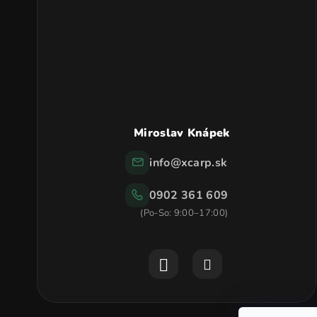
t
i
e
Miroslav Knápek
info
@
xcarp.sk
0902 361 609