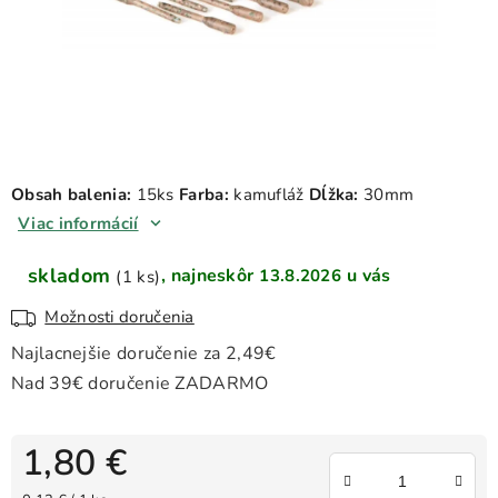
Obsah balenia:
15ks
Farba:
kamufláž
Dĺžka:
30mm
Viac informácií
skladom
13.8.2026
(1 ks)
Možnosti doručenia
1,80 €
Jednotková cena: