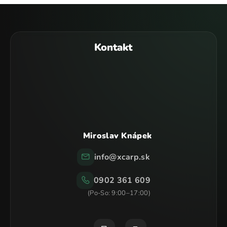
Z
á
p
Kontakt
ä
t
i
e
Miroslav Knápek
info
@
xcarp.sk
0902 361 609