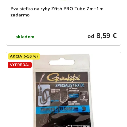
Pva sieťka na ryby Zfish PRO Tube 7m+1m
zadarmo
8,59 €
od
skladom
AKCIA (–16 %)
VÝPREDAJ