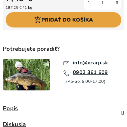
Jednotková cena:
187,25 € / 1 kg
PRIDAŤ DO KOŠÍKA
Potrebujete poradiť?
info@xcarp.sk
0902 361 609
(Po-So: 9:00-17:00)
Popis
Diskusia