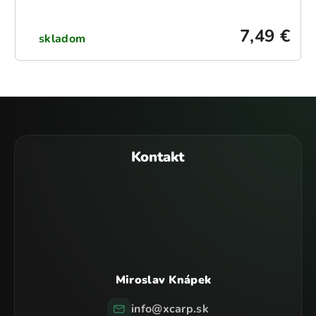
7,49 €
skladom
Z
á
p
Kontakt
ä
t
i
e
Miroslav Knápek
info
@
xcarp.sk