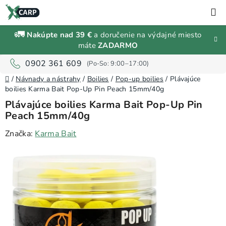
Prejsť
H
na
obsah
🚛
Nakúpte nad 39 €
a doručenie na výdajné miesto
Zľavy a
máte
ZADARMO
výpredaj
0902 361 609
Domov
Rybárske
/
Návnady a nástrahy
/
Boilies
/
Pop-up boilies
/
Plávajúce
vybavenie
boilies Karma Bait Pop-Up Pin Peach 15mm/40g
Plávajúce boilies Karma Bait Pop-Up Pin
Peach 15mm/40g
Návnady
a
Značka:
Karma Bait
nástrahy
Predávané
značky
Prihlásenie
a
registrácia