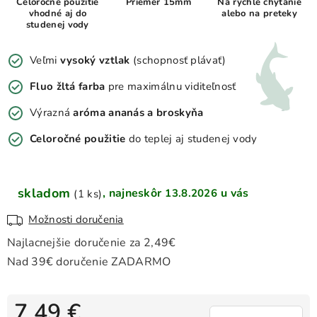
Celoročné použitie
Priemer 15mm
Na rýchle chytanie
vhodné aj do
alebo na preteky
studenej vody
Veľmi
vysoký vztlak
(schopnosť plávať)
Fluo žltá farba
pre maximálnu viditeľnosť
Výrazná
aróma ananás a broskyňa
Celoročné použitie
do teplej aj studenej vody
skladom
13.8.2026
(1 ks)
Možnosti doručenia
7,49 €