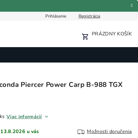
6,90 €
Pridať do košíka
Skladom
Prihlásenie
Registrácia
Formulár pre odstúpenie od zmluvy
Reklamačný formulár
PRÁZDNY KOŠÍK
NÁKUPNÝ
KOŠÍK
conda Piercer Power Carp B-988 TGX
ks
Viac informácií
13.8.2026
Možnosti doručenia