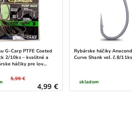
u G-Carp PTFE Coated
Rybárske háčiky Anacond
 2/10ks – kvalitné a
Curve Shank veľ. č.8/11k
árske háčiky pre lov
5,99 €
m
skladom
4,99 €