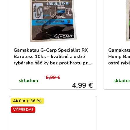
Gamakatsu G-Carp Specialist RX
Gamakats
Barbless 10ks – kvalitné a ostré
Hump Back
rybárske háčiky bez protihrotu pre
ostré ryb
lov kaprov
kaprov
5,99 €
skladom
sklado
4,99 €
AKCIA (–36 %)
VÝPREDAJ