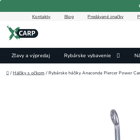
Prejsť
na
obsah
Kontakty
Blog
Predávané značky
P
Zľavy a výpredaj
Rybárske vybavenie
Ná
Domov
/
Háčiky s očkom
/
Rybárske háčiky Anaconda Piercer Power Car