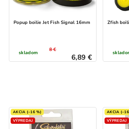
Popup boilie Jet Fish Signal 16mm
Zfish boil
8 €
skladom
sklado
6,89 €
AKCIA (–16 %)
AKCIA (–16
VÝPREDAJ
VÝPREDAJ