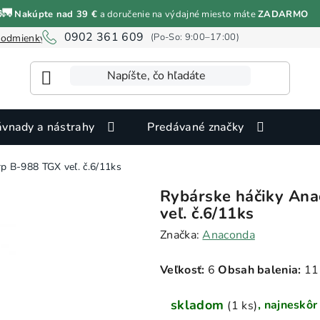
🚛
Nakúpte nad 39 €
a doručenie na výdajné miesto máte
ZADARMO
Rybárske háčiky Anaconda Piercer Power Carp B-988 TGX veľ. č.6/11ks
0902 361 609
odmienky ochrany osobných údajov
Informácie o cookies
vnady a nástrahy
Predávané značky
p B-988 TGX veľ. č.6/11ks
Rybárske háčiky Ana
veľ. č.6/11ks
Značka:
Anaconda
Veľkosť:
6
Obsah balenia:
11
skladom
(1 ks)