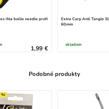
ies ihla boilie needle profi
Extra Carp Anti Tangle S
60mm
m
skladom
1,99 €
Podobné produkty
 %)