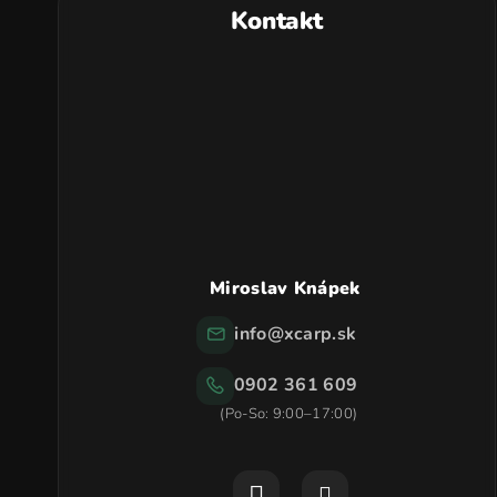
p
Kontakt
ä
t
i
e
Miroslav Knápek
info
@
xcarp.sk
0902 361 609