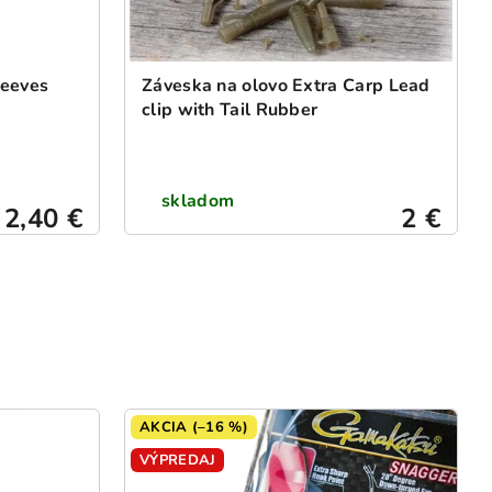
leeves
Záveska na olovo Extra Carp Lead
clip with Tail Rubber
skladom
2,40 €
2 €
AKCIA (–16 %)
VÝPREDAJ