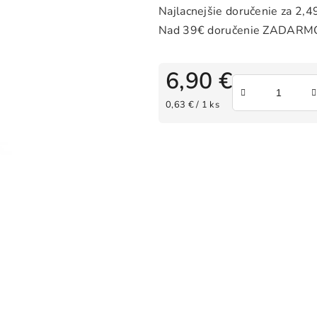
6,90 €
Jednotková cena:
0,63 € / 1 ks