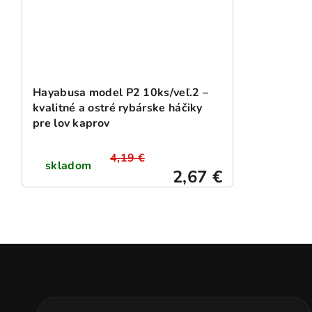
Hayabusa model P2 10ks/veľ.2 –
kvalitné a ostré rybárske háčiky
pre lov kaprov
4,19 €
skladom
2,67 €
Z
á