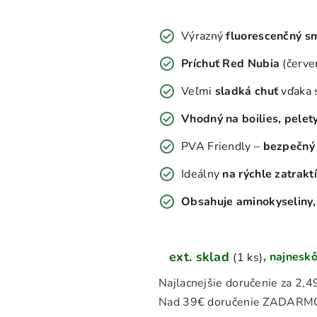
Výrazný
fluorescenčný s
Príchuť Red Nubia
(červe
Veľmi
sladká chuť
vďaka s
Vhodný na boilies, pelet
PVA Friendly –
bezpečný 
Ideálny
na rýchle zatrakt
Obsahuje aminokyseliny, 
ext. sklad
(1 ks)