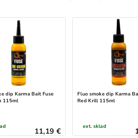
e dip Karma Bait Fuse
Fluo smoke dip Karma Ba
m 115ml
Red Krill 115ml
lad
ext. sklad
11,19 €