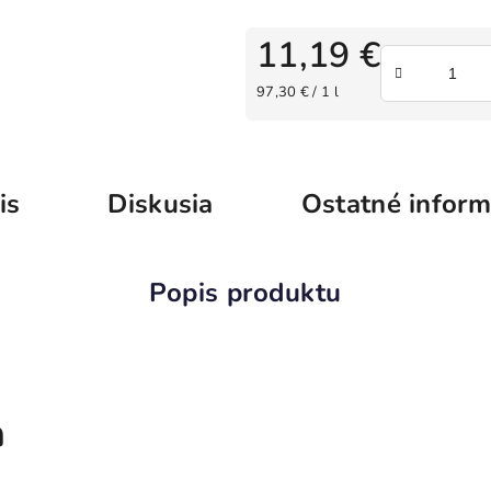
11,19 €
Jednotková cena:
97,30 € / 1 l
is
Diskusia
Ostatné inform
a