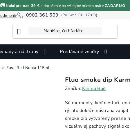
🚛
Nakúpte nad 39 €
a doručenie na výdajné miesto máte
ZADARMO
Fluo smoke dip Karma Bait Fuse Red Nubia 115ml
0902 361 609
odmienky ochrany osobných údajov
Informácie o cookies
vnady a nástrahy
Predávané značky
ait Fuse Red Nubia 115ml
Fluo smoke dip Karm
Značka:
Karma Bait
Sú momenty, keď nestačí len d
rýchlo dokáže nástraha zaujať
smoke dip vytvorený presne na
vizuálny aj pachový signál oko