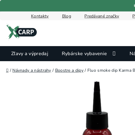
Prejsť
na
obsah
Kontakty
Blog
Predávané značky
P
Zľavy a výpredaj
Rybárske vybavenie
Ná
Domov
/
Návnady a nástrahy
/
Boostre a dipy
/
Fluo smoke dip Karma B