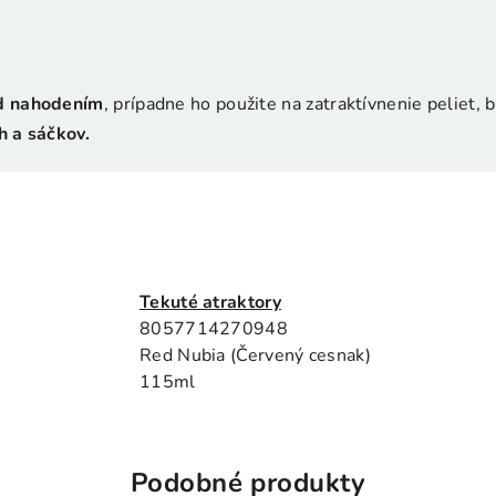
ed nahodením
, prípadne ho použite na zatraktívnenie peliet, 
h a sáčkov.
Tekuté atraktory
8057714270948
Red Nubia (Červený cesnak)
115ml
Podobné produkty