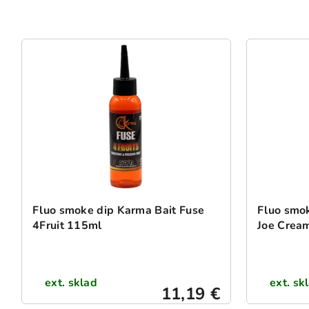
Fluo smoke dip Karma Bait Fuse
Fluo smok
4Fruit 115ml
Joe Crea
ext. sklad
ext. sk
11,19 €