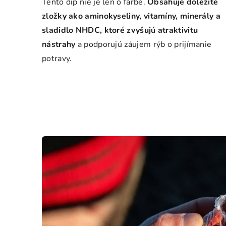
Tento dip nie je len o farbe.
Obsahuje dôležité
zložky ako aminokyseliny, vitamíny, minerály a
sladidlo NHDC, ktoré zvyšujú atraktivitu
nástrahy
a podporujú záujem rýb o prijímanie
potravy.