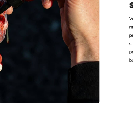
V
m
p
s
p
b