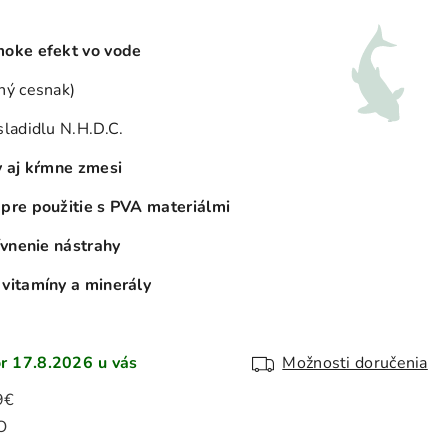
moke efekt vo vode
ný cesnak)
ladidlu N.H.D.C.
y aj kŕmne zmesi
pre použitie s PVA materiálmi
ívnenie nástrahy
vitamíny a minerály
17.8.2026
Možnosti doručenia