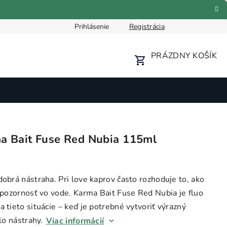
11,19 €
Pridať do košíka
Ext. sklad
Prihlásenie
Registrácia
Formulár pre odstúpenie od zmluvy
Reklamačný formulár
PRÁZDNY KOŠÍK
NÁKUPNÝ
KOŠÍK
a Bait Fuse Red Nubia 115ml
obrá nástraha. Pri love kaprov často rozhoduje to, ako
 pozornosť vo vode. Karma Bait Fuse Red Nubia je fluo
 tieto situácie – keď je potrebné vytvoriť výrazný
lo nástrahy.
Viac informácií