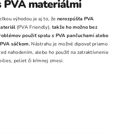
s PVA materiálmi
eľkou výhodou je aj to, že
nerozpúšťa PVA
ateriál
(PVA Friendly),
takže ho možno bez
roblémov použiť spolu s PVA pančuchami alebo
 PVA sáčkom.
Nástrahu je možné dipovať priamo
red nahodením, alebo ho použiť na zatraktívnenie
oilies, peliet či kŕmnej zmesi.