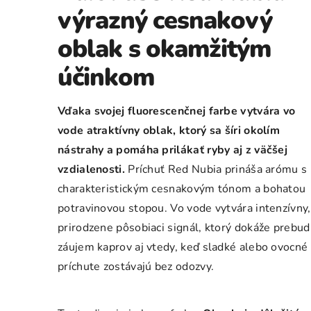
výrazný cesnakový
oblak s okamžitým
účinkom
Vďaka svojej fluorescenčnej farbe vytvára vo
vode atraktívny oblak, ktorý sa šíri okolím
nástrahy a pomáha prilákať ryby aj z väčšej
vzdialenosti.
Príchuť Red Nubia prináša arómu s
charakteristickým cesnakovým tónom a bohatou
potravinovou stopou. Vo vode vytvára intenzívny,
prirodzene pôsobiaci signál, ktorý dokáže prebud
záujem kaprov aj vtedy, keď sladké alebo ovocné
príchute zostávajú bez odozvy.