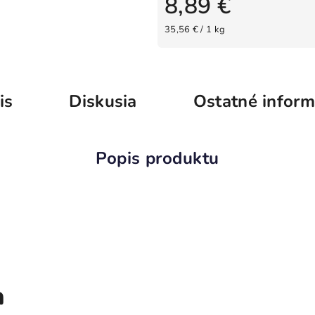
8,89 €
Jednotková cena:
35,56 € / 1 kg
is
Diskusia
Ostatné inform
a