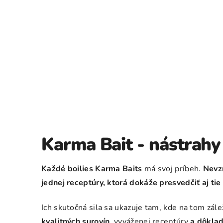
Karma Bait - nástrahy 
Každé boilies Karma Baits
má svoj príbeh.
Nevzn
jednej receptúry, ktorá dokáže presvedčiť aj tie
Ich skutočná sila sa ukazuje tam, kde na tom zále
kvalitných surovín
, vyváženej receptúry
a dôklad