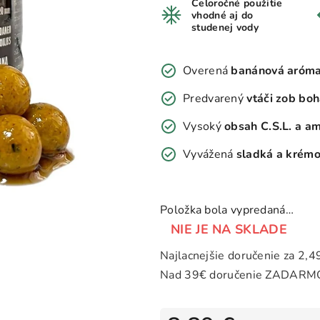
Celoročné použitie
vhodné aj do
studenej vody
Overená
banánová aróm
Predvarený
vtáči zob bo
Vysoký
obsah C.S.L. a a
Vyvážená
sladká a krémo
Položka bola vypredaná…
NIE JE NA SKLADE