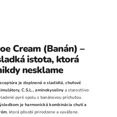
Joe Cream (Banán) –
sladká istota, ktorá
nikdy nesklame
eceptúra je doplnená o sladidlá, chuťové
timulátory, C.S.L., aminokyseliny
a starostlivo
yladené pyré spolu s banánovou príchuťou.
ýsledkom je harmonická kombinácia chutí a
róm
, ktorá pôsobí prirodzene a vyvážene.