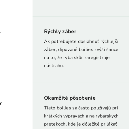
Rýchly záber
í
Ak potrebujete dosiahnuť rýchlejší
záber, dipované boilies zvýši šance
na to, že ryba skôr zaregistruje
nástrahu.
e
Okamžité pôsobenie
y
Tieto boilies sa často používajú pri
krátkých výpravách a na rybárskych
pretekoch, kde je dôležité prilákať