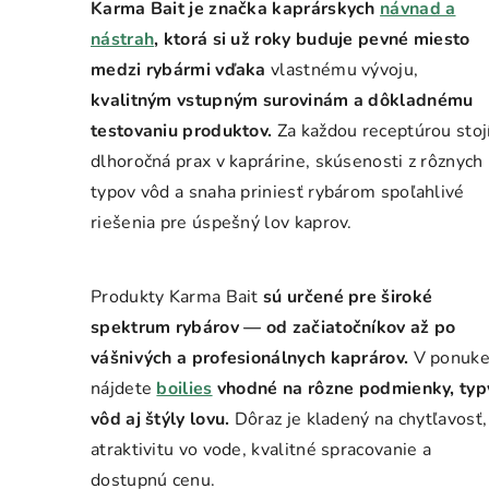
Karma Bait je značka kaprárskych
návnad a
nástrah
, ktorá si už roky buduje pevné miesto
medzi rybármi vďaka
vlastnému vývoju,
kvalitným vstupným surovinám a dôkladnému
testovaniu produktov.
Za každou receptúrou stoj
dlhoročná prax v kaprárine, skúsenosti z rôznych
typov vôd a snaha priniesť rybárom spoľahlivé
riešenia pre úspešný lov kaprov.
Produkty Karma Bait
sú určené pre široké
spektrum rybárov — od začiatočníkov až po
vášnivých a profesionálnych kaprárov.
V ponuk
nájdete
boilies
vhodné na rôzne podmienky, typ
vôd aj štýly lovu.
Dôraz je kladený na chytľavosť,
atraktivitu vo vode, kvalitné spracovanie a
dostupnú cenu.