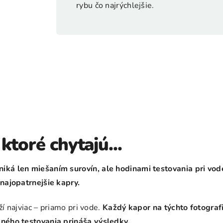
rybu čo najrýchlejšie.
ktoré chytajú...
iká len miešaním surovín, ale hodinami testovania pri vod
 najopatrnejšie kapry.
ží najviac – priamo pri vode.
Každý kapor na týchto fotograf
ného testovania prináša výsledky.