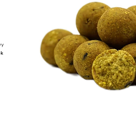
vy
ok