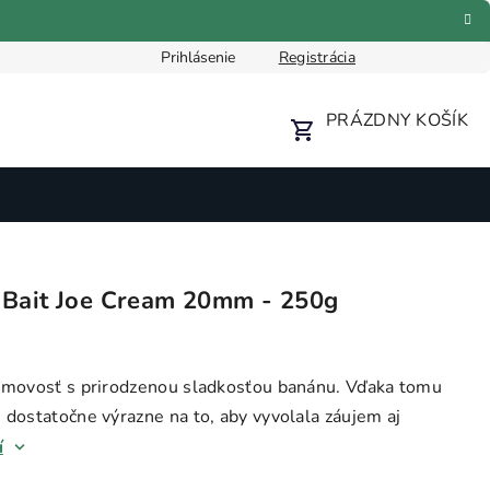
Prihlásenie
Registrácia
Formulár pre odstúpenie od zmluvy
Reklamačný formulár
PRÁZDNY KOŠÍK
NÁKUPNÝ
KOŠÍK
a Bait Joe Cream 20mm - 250g
émovosť s prirodzenou sladkosťou banánu. Vďaka tomu
dostatočne výrazne na to, aby vyvolala záujem aj
í