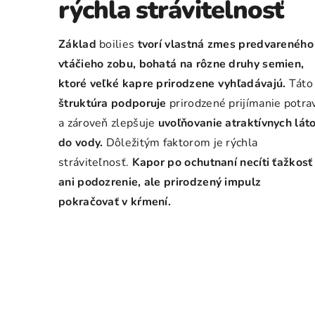
rýchla strávitelnosť
Základ
boilies
tvorí vlastná zmes predvareného
vtáčieho zobu, bohatá na rôzne druhy semien,
ktoré veľké kapre prirodzene vyhľadávajú.
Táto
štruktúra podporuje
prirodzené prijímanie potra
a zároveň zlepšuje
uvoľňovanie atraktívnych lát
do vody.
Dôležitým faktorom je rýchla
stráviteľnosť.
Kapor po ochutnaní necíti ťažkosť
ani podozrenie, ale prirodzený impulz
pokračovať v kŕmení.