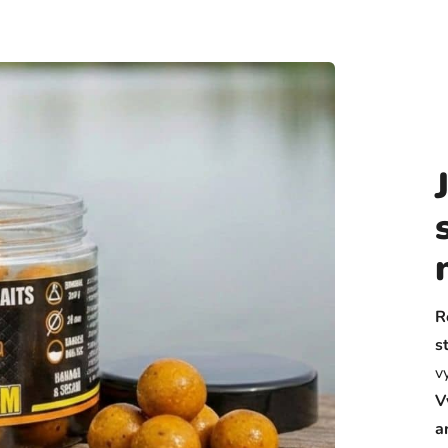
R
s
v
V
a