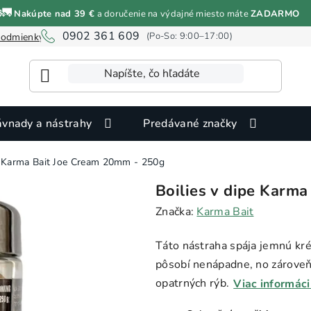
🚛
Nakúpte nad 39 €
a doručenie na výdajné miesto máte
ZADARMO
0902 361 609
odmienky ochrany osobných údajov
Informácie o cookies
vnady a nástrahy
Predávané značky
pe Karma Bait Joe Cream 20mm - 250g
Boilies v dipe Karm
Značka:
Karma Bait
Táto nástraha spája jemnú kr
pôsobí nenápadne, no zároveň 
opatrných rýb.
Viac informáci