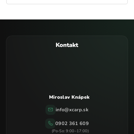
Z
á
p
Kontakt
ä
t
i
e
Miroslav Knápek
info
@
xcarp.sk
0902 361 609