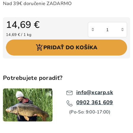
14,69 €
Jednotková cena:
14,69 € / 1 kg
PRIDAŤ DO KOŠÍKA
Potrebujete poradiť?
info@xcarp.sk
0902 361 609
(Po-So: 9:00-17:00)