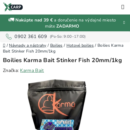
Prejsť
H
na
obsah
🚛
Nakúpte nad 39 €
a doručenie na výdajné miesto
Zľavy a
máte
ZADARMO
výpredaj
0902 361 609
Domov
Rybárske
/
Návnady a nástrahy
/
Boilies
/
Hotové boilies
/
Boilies Karma
vybavenie
Bait Stinker Fish 20mm/1kg
Boilies Karma Bait Stinker Fish 20mm/1kg
Návnady
Značka:
Karma Bait
a
nástrahy
Predávané
značky
Prihlásenie
a
registrácia