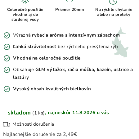
Celoročné použitie
Priemer 20mm
Na rýchle chytanie
vhodné aj do
alebo na preteky
studenej vody
Výrazná
rybacia aróma s intenzívnym zápachom
Ľahká stráviteľnosť
bez rýchleho presýtenia rýb
Vhodné na celoročné použitie
Obsahuje
GLM výťažok, račia múčka, kazeín, ustrice a
lastúry
Vysoký obsah kvalitných bielkovín
skladom
11.8.2026
(1 ks)
Možnosti doručenia