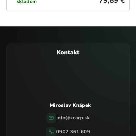
79,89 €
skladom
Z
á
p
Kontakt
ä
t
i
e
Miroslav Knápek
info
@
xcarp.sk
0902 361 609