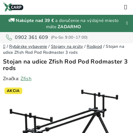
Prejsť
H
na
obsah
🚛
Nakúpte nad 39 €
a doručenie na výdajné miesto
Zľavy a
máte
ZADARMO
výpredaj
0902 361 609
Domov
Rybárske
/
Rybárske vybavenie
/
Stojany na prúty
/
Rodpod
/
Stojan na
vybavenie
udice Zfish Rod Pod Rodmaster 3 rods
Stojan na udice Zfish Rod Pod Rodmaster 3
rods
Návnady
a
Značka:
Zfish
nástrahy
AKCIA
Predávané
značky
Prihlásenie
a
registrácia