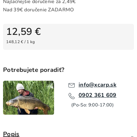
12,59 €
Jednotková cena:
148,12 € / 1 kg
Potrebujete poradiť?
info@xcarp.sk
0902 361 609
(Po-So: 9:00-17:00)
Popis