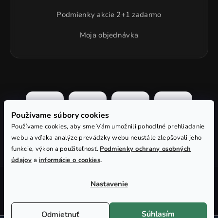
Podmienky akcie 2+1 zadarmo
Moja objednávka
Používame súbory cookies
Používame cookies, aby sme Vám umožnili pohodlné prehliadanie
webu a vďaka analýze prevádzky webu neustále zlepšovali jeho
funkcie, výkon a použiteľnosť.
Podmienky ochrany osobných
údajov
a
informácie o cookies
.
Vytvoril Shoptet
Nastavenie
Copyright 2018-2026
Xcarp.sk
. Všetky práva vyhradené.
Upraviť nastavenie cookies
Súhlasím
Odmietnuť