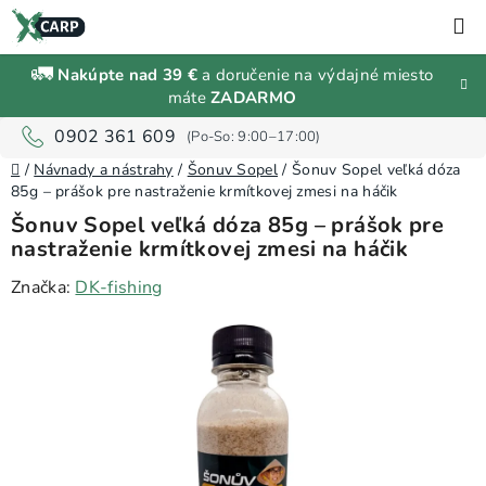
Prejsť
H
na
obsah
🚛
Nakúpte nad 39 €
a doručenie na výdajné miesto
Zľavy a
máte
ZADARMO
výpredaj
0902 361 609
Domov
Rybárske
/
Návnady a nástrahy
/
Šonuv Sopel
/
Šonuv Sopel veľká dóza
vybavenie
85g ⁠– prášok pre nastraženie krmítkovej zmesi na háčik
Šonuv Sopel veľká dóza 85g ⁠– prášok pre
nastraženie krmítkovej zmesi na háčik
Návnady
a
Značka:
DK-fishing
nástrahy
Predávané
značky
Prihlásenie
a
registrácia