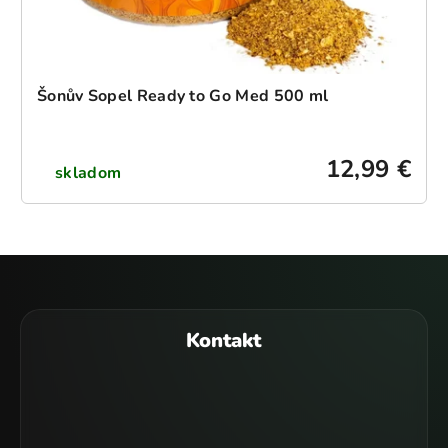
Šonův Sopel Ready to Go Med 500 ml
12,99 €
skladom
Z
á
p
Kontakt
ä
t
i
e