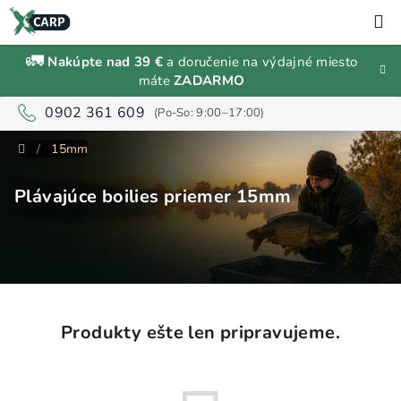
Prejsť
H
na
obsah
🚛
Nakúpte nad 39 €
a doručenie na výdajné miesto
Zľavy a
máte
ZADARMO
výpredaj
0902 361 609
Rybárske
Domov
/
15mm
vybavenie
Plávajúce boilies priemer 15mm
Návnady
a
nástrahy
Predávané
značky
Produkty ešte len pripravujeme.
Prihlásenie
a
registrácia