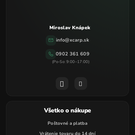
e
Miroslav Knápek
info
@
xcarp.sk
0902 361 609
Všetko o nákupe
Poštovné a platba
Vrátenie tovaru do 14 dní