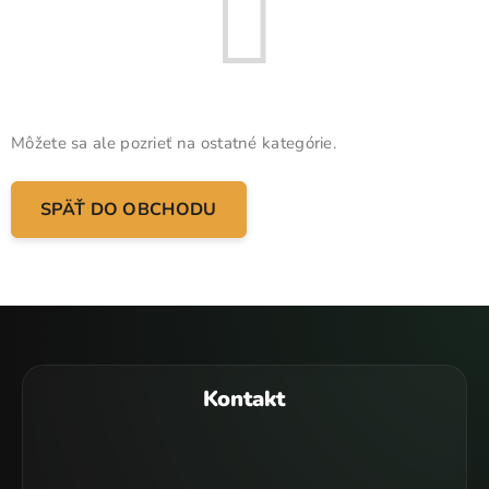
Môžete sa ale pozrieť na ostatné kategórie.
SPÄŤ DO OBCHODU
Z
á
p
Kontakt
ä
t
i