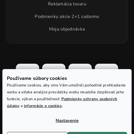
Reklamácia tovaru
Podmienky akcie 2+1 zadarmo
Moja objednávka
Používame súbory cookies
Používame cookies, aby sme Vám umožnili pohodlné prehliadanie
webu a vďaka analýze prevádzky webu neustále zlepšovali jeho
funkcie, výkon a použiteľnosť.
Podmienky ochrany osobných
údajov
a
informácie o cookies
.
Vytvoril Shoptet
Nastavenie
Copyright 2018-2026
Xcarp.sk
. Všetky práva vyhradené.
Upraviť nastavenie cookies