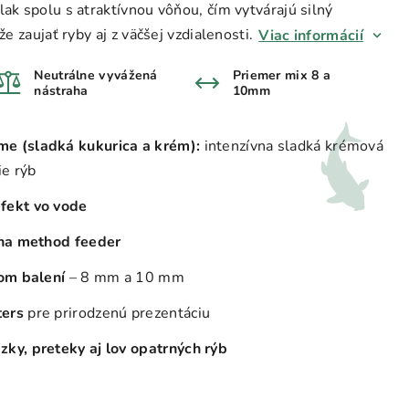
ak spolu s atraktívnou vôňou, čím vytvárajú silný
e zaujať ryby aj z väčšej vzdialenosti.
Viac informácií
Neutrálne vyvážená
Priemer mix 8 a
nástraha
10mm
e (sladká kukurica a krém):
intenzívna sladká krémová
ie rýb
fekt vo vode
 na method feeder
nom balení
– 8 mm a 10 mm
ters
pre prirodzenú prezentáciu
zky, preteky aj lov opatrných rýb