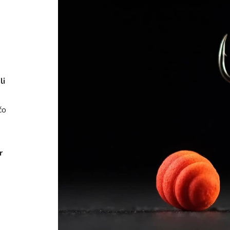
li
čo
r