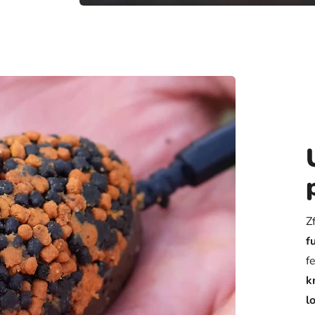
Z
f
f
k
l