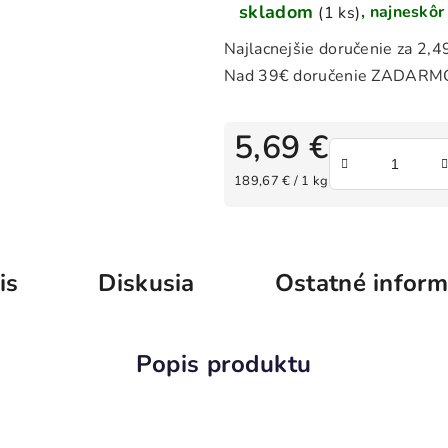
skladom
(1 ks)
5,69 €
Jednotková cena:
189,67 € / 1 kg
is
Diskusia
Ostatné inform