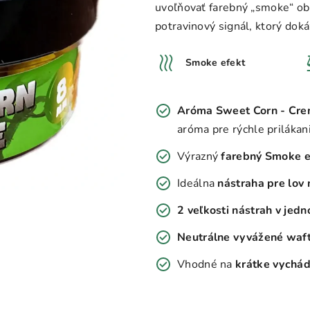
uvoľňovať farebný „smoke“ obl
potravinový signál, ktorý dokáž
Smoke efekt
Aróma Sweet Corn - Crem
aróma pre rýchle prilákan
Výrazný
farebný Smoke e
Ideálna
nástraha pre lov
2 veľkosti nástrah v jed
Neutrálne vyvážené waf
Vhodné na
krátke vychád