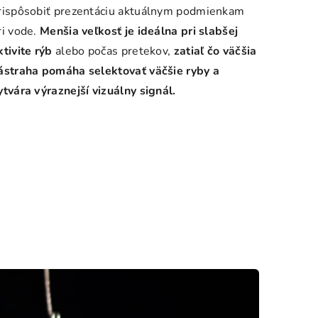
rispôsobiť prezentáciu aktuálnym podmienkam
ri vode.
Menšia veľkosť je ideálna pri slabšej
ktivite rýb
alebo počas pretekov,
zatiaľ čo väčšia
ástraha pomáha selektovať väčšie ryby a
ytvára výraznejší vizuálny signál.