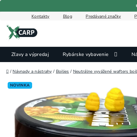
Prejsť
na
obsah
Kontakty
Blog
Predávané značky
P
Zľavy a výpredaj
Rybárske vybavenie
Ná
Domov
/
Návnady a nástrahy
/
Boilies
/
Neutrálne vyvážené wafters boil
NOVINKA