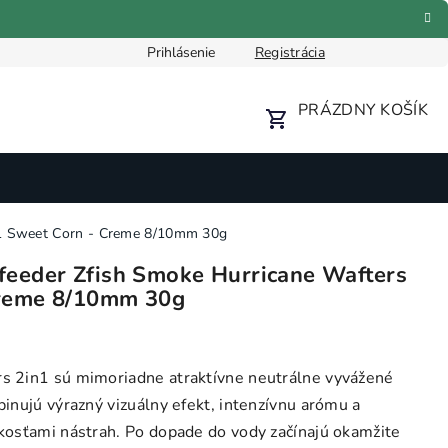
5,69 €
Pridať do košíka
Skladom
Prihlásenie
Registrácia
Formulár pre odstúpenie od zmluvy
Reklamačný formulár
PRÁZDNY KOŠÍK
NÁKUPNÝ
KOŠÍK
n1 Sweet Corn - Creme 8/10mm 30g
feeder Zfish Smoke Hurricane Wafters
Creme 8/10mm 30g
s 2in1 sú mimoriadne atraktívne neutrálne vyvážené
binujú výrazný vizuálny efekt, intenzívnu arómu a
kosťami nástrah. Po dopade do vody začínajú okamžite