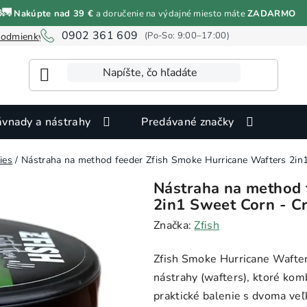
🚛
Nakúpte nad 39 €
a doručenie na výdajné miesto máte
ZADARMO
Nástraha na method feeder Zfish Smoke Hurricane Wafters 2in1 Sweet Corn - Creme 8/10mm 30g
0902 361 609
odmienky ochrany osobných údajov
Informácie o cookies
vnady a nástrahy
Predávané značky
ies
/
Nástraha na method feeder Zfish Smoke Hurricane Wafters 2i
Nástraha na method 
2in1 Sweet Corn - 
Značka:
Zfish
Zfish Smoke Hurricane Wafter
nástrahy (wafters), ktoré kom
praktické balenie s dvoma veľ