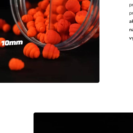
p
p
a
n
v