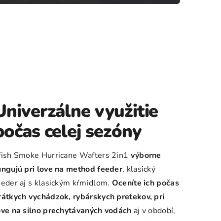
Univerzálne využitie
počas celej sezóny
fish Smoke Hurricane Wafters 2in1
výborne
ungujú pri love na method feeder
, klasický
eeder aj s klasickým kŕmidlom.
Oceníte ich počas
rátkych vychádzok, rybárskych pretekov, pri
ove na silno prechytávaných vodách
aj v období,